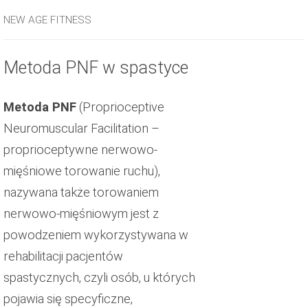
WADY POSTAWY
TERAPEUTKI PSTIS
NEW AGE FITNESS
FIZJOTERAPIA KOBIECA
METODA PNF W SPASTYCE
KURZA KLATKA PIERSIOWA,
USŁUGI I ZAPISY
REHABILITACJA ORTOPEDYCZNA
METODA FITS
SZEWSKA KLATKA PIERSIOWA
Metoda PNF w spastyce
REHABILITACJA NEUROLOGICZNA
TERAPIA MANUALNA LEWITA
WADY KOŃCZYN DOLNYCH U
DZIECI
Metoda PNF
(Proprioceptive
REHABILITACJA DOMOWA
TERAPIA MANUALNA
PLAATSMANA
Neuromuscular Facilitation –
SKOLIOZA U DZIECI
FIZJOTERAPIA W FORMIE
proprioceptywne nerwowo-
TRENINGU PERSONALNEGO
mięśniowe torowanie ruchu),
nazywana także torowaniem
nerwowo-mięśniowym jest z
powodzeniem wykorzystywana w
rehabilitacji pacjentów
spastycznych, czyli osób, u których
pojawia się specyficzne,