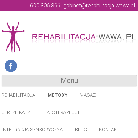
609 806 366
gabinet@rehabilitacja-wawa.pl
Menu
REHABILITACJA
METODY
MASAŻ
REHABILITACJA KRĘGOSŁUPA
METODA CYRIAX
BÓL KRĘGOSŁUPA LĘDŹWIOWEGO
CERTYFIKATY
FIZJOTERAPEUCI
REHABILITACJA DZIECI
METODA MCKENZIEGO
BÓL KRĘGOSŁUPA PIERSIOWEGO
CHOROBA SCHEUERMANNA
INTEGRACJA SENSORYCZNA
BLOG
KONTAKT
REHABILITACJA
REHABILITACJA OSÓB STARSZYCH
METODA PNF
BÓL KRĘGOSŁUPA SZYJNEGO